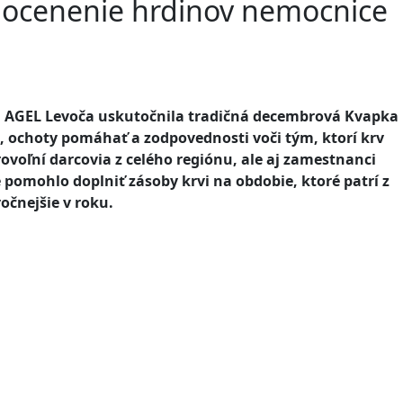
a ocenenie hrdinov nemocnice
 AGEL Levoča uskutočnila tradičná decembrová Kvapka 
i, ochoty pomáhať a zodpovednosti voči tým, ktorí krv
rovoľní darcovia z celého regiónu, ale aj zamestnanci
 pomohlo doplniť zásoby krvi na obdobie, ktoré patrí z
očnejšie v roku.