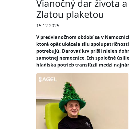
Vianočný dar života 
Zlatou plaketou
15.12.2025
V predvianočnom období sa v Nemocnici
ktorá opäť ukázala silu spolupatričnost
potrebujú. Darovať krv prišli nielen dob
samotnej nemocnice. Ich spoločné úsilie
hľadiska potrieb transfúzií medzi najnár