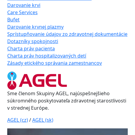
Darovanie krvi
Care Services
Bufet
Darovanie krvnej plazmy
Sprístupňovanie údajov zo zdravotnej dokumentácie
Dotazníky spokojnosti
Charta práv pacienta
Charta práv hospitalizovaných detí
Zásady etického správania zamestnancov
Sme členom Skupiny AGEL, najúspešnejšieho
súkromného poskytovateľa zdravotnej starostlivosti
v strednej Európe.
AGEL (cz)
/
AGEL (sk)