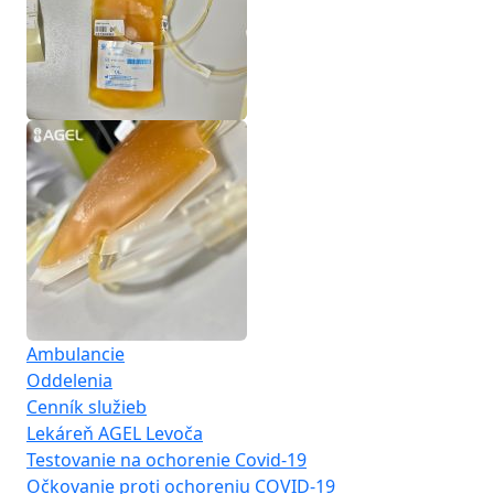
Ambulancie
Oddelenia
Cenník služieb
Lekáreň AGEL Levoča
Testovanie na ochorenie Covid-19
Očkovanie proti ochoreniu COVID-19