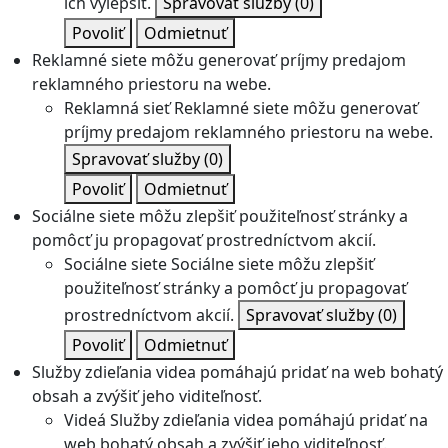
ich vylepšiť.
Spravovať služby
(0)
Povoliť
Odmietnuť
Reklamné siete môžu generovať príjmy predajom
reklamného priestoru na webe.
Reklamná sieť
Reklamné siete môžu generovať
príjmy predajom reklamného priestoru na webe.
Spravovať služby
(0)
Povoliť
Odmietnuť
Sociálne siete môžu zlepšiť použiteľnosť stránky a
pomôcť ju propagovať prostredníctvom akcií.
Sociálne siete
Sociálne siete môžu zlepšiť
použiteľnosť stránky a pomôcť ju propagovať
prostredníctvom akcií.
Spravovať služby
(0)
Povoliť
Odmietnuť
Služby zdieľania videa pomáhajú pridať na web bohatý
obsah a zvýšiť jeho viditeľnosť.
Videá
Služby zdieľania videa pomáhajú pridať na
web bohatý obsah a zvýšiť jeho viditeľnosť.