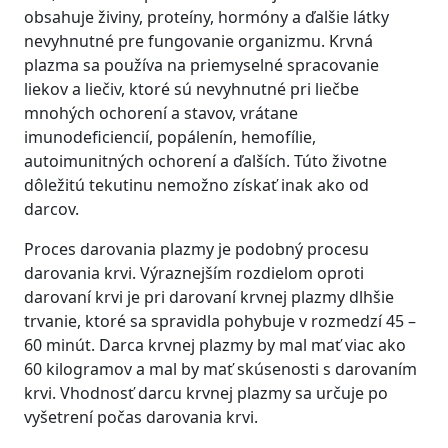
obsahuje živiny, proteíny, hormóny a ďalšie látky
nevyhnutné pre fungovanie organizmu. Krvná
plazma sa používa na priemyselné spracovanie
liekov a liečiv, ktoré sú nevyhnutné pri liečbe
mnohých ochorení a stavov, vrátane
imunodeficiencií, popálenín, hemofílie,
autoimunitných ochorení a ďalších. Túto životne
dôležitú tekutinu nemožno získať inak ako od
darcov.
Proces darovania plazmy je podobný procesu
darovania krvi. Výraznejším rozdielom oproti
darovaní krvi je pri darovaní krvnej plazmy dlhšie
trvanie, ktoré sa spravidla pohybuje v rozmedzí 45 –
60 minút. Darca krvnej plazmy by mal mať viac ako
60 kilogramov a mal by mať skúsenosti s darovaním
krvi. Vhodnosť darcu krvnej plazmy sa určuje po
vyšetrení počas darovania krvi.