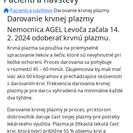
Pacienti a návštevy
Darovanie krvnej plazmy
Darovanie krvnej plazmy
Nemocnica AGEL Levoča začala 14.
2. 2024 odoberať krvnú plazmu.
Krvná plazma sa používa na priemyselné
spracovanie liekov a liečiv, ktoré sú nevyhnutné pri
liečbe ochorení. Proces darovania sa pohybuje
v rozmedzí 45 – 60 minút. Záujemcovia by mali mať
viac ako 60 kilogramov a prechádzajúce skúsenosti
s darovaním krvi. Frekvencia darovania krvnej
plazmy je pre darcu vyhradená na minimálne každé
dva týždne.
Darovanie krvnej plazmy je proces, pri ktorom
dobrovoľník daruje časť svojej plazmy pre potreby
lekárskeho využitia. Plazma je žltkastá tekutá časť
krvi, ktorá tvorí približne 55 % objemu krvi a