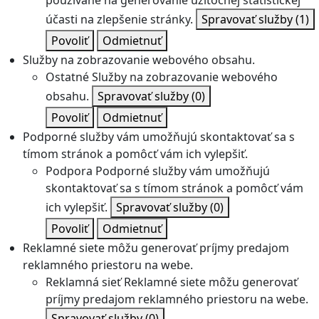
používané na generovanie užitočnej štatistickej
účasti na zlepšenie stránky.
Spravovať služby
(1)
Povoliť
Odmietnuť
Služby na zobrazovanie webového obsahu.
Ostatné
Služby na zobrazovanie webového
obsahu.
Spravovať služby
(0)
Povoliť
Odmietnuť
Podporné služby vám umožňujú skontaktovať sa s
tímom stránok a pomôcť vám ich vylepšiť.
Podpora
Podporné služby vám umožňujú
skontaktovať sa s tímom stránok a pomôcť vám
ich vylepšiť.
Spravovať služby
(0)
Povoliť
Odmietnuť
Reklamné siete môžu generovať príjmy predajom
reklamného priestoru na webe.
Reklamná sieť
Reklamné siete môžu generovať
príjmy predajom reklamného priestoru na webe.
Spravovať služby
(0)