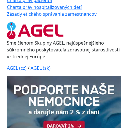
Charta práv pacienta
Charta práv hospitalizovaných detí
Zásady etického správania zamestnancov
Sme členom Skupiny AGEL, najúspešnejšieho
súkromného poskytovateľa zdravotnej starostlivosti
v strednej Európe.
AGEL (cz)
/
AGEL (sk)