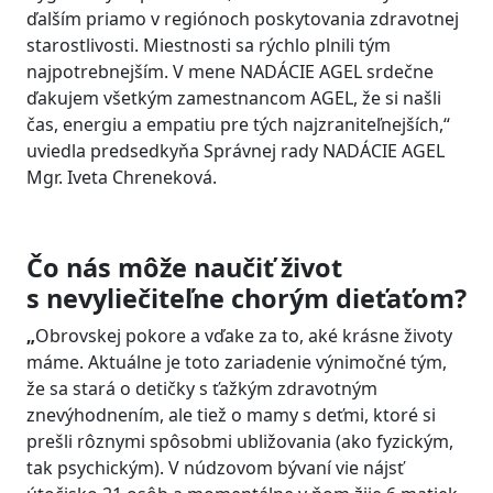
ďalším priamo v regiónoch poskytovania zdravotnej
starostlivosti. Miestnosti sa rýchlo plnili tým
najpotrebnejším. V mene NADÁCIE AGEL srdečne
ďakujem všetkým zamestnancom AGEL, že si našli
čas, energiu a empatiu pre tých najzraniteľnejších,“
uviedla predsedkyňa Správnej rady NADÁCIE AGEL
Mgr. Iveta Chreneková.
Čo nás môže naučiť život
s nevyliečiteľne chorým dieťaťom?
„
Obrovskej pokore a vďake za to, aké krásne životy
máme. Aktuálne je toto zariadenie výnimočné tým,
že sa stará o detičky s ťažkým zdravotným
znevýhodnením, ale tiež o mamy s deťmi, ktoré si
prešli rôznymi spôsobmi ubližovania (ako fyzickým,
tak psychickým). V núdzovom bývaní vie nájsť