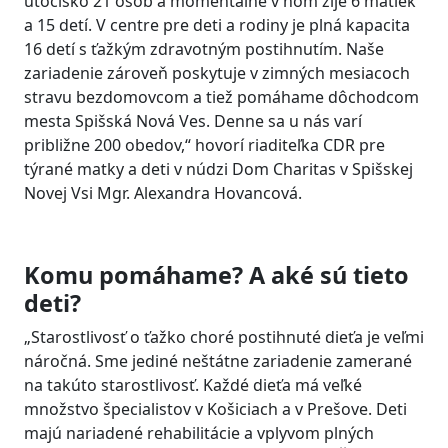
útočisko 21 osôb a momentálne v ňom žije 6 matiek
a 15 detí. V centre pre deti a rodiny je plná kapacita
16 detí s ťažkým zdravotným postihnutím. Naše
zariadenie zároveň poskytuje v zimných mesiacoch
stravu bezdomovcom a tiež pomáhame dôchodcom
mesta Spišská Nová Ves. Denne sa u nás varí
približne 200 obedov,“ hovorí riaditeľka CDR pre
týrané matky a deti v núdzi Dom Charitas v Spišskej
Novej Vsi Mgr. Alexandra Hovancová.
Komu pomáhame? A aké sú tieto
deti?
„Starostlivosť o ťažko choré postihnuté dieťa je veľmi
náročná. Sme jediné neštátne zariadenie zamerané
na takúto starostlivosť. Každé dieťa má veľké
množstvo špecialistov v Košiciach a v Prešove. Deti
majú nariadené rehabilitácie a vplyvom plných