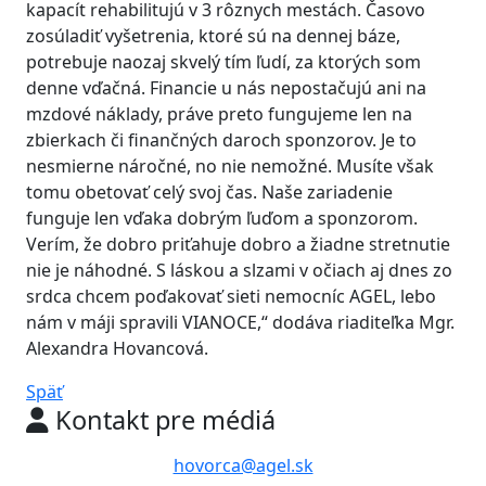
kapacít rehabilitujú v 3 rôznych mestách. Časovo
zosúladiť vyšetrenia, ktoré sú na dennej báze,
potrebuje naozaj skvelý tím ľudí, za ktorých som
denne vďačná. Financie u nás nepostačujú ani na
mzdové náklady, práve preto fungujeme len na
zbierkach či finančných daroch sponzorov. Je to
nesmierne náročné, no nie nemožné. Musíte však
tomu obetovať celý svoj čas. Naše zariadenie
funguje len vďaka dobrým ľuďom a sponzorom.
Verím, že dobro priťahuje dobro a žiadne stretnutie
nie je náhodné. S láskou a slzami v očiach aj dnes zo
srdca chcem poďakovať sieti nemocníc AGEL, lebo
nám v máji spravili VIANOCE,“ dodáva riaditeľka Mgr.
Alexandra Hovancová.
Späť
Kontakt pre médiá
hovorca@agel.sk