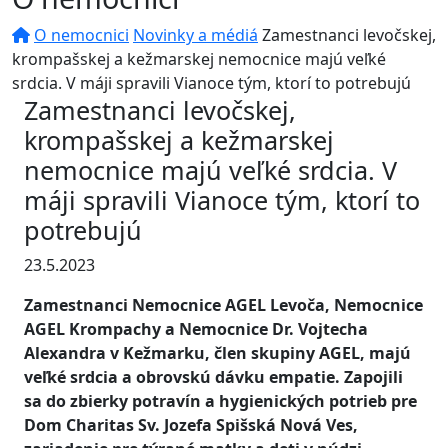
O nemocnici
Novinky a médiá
Zamestnanci levočskej,
krompašskej a kežmarskej nemocnice majú veľké
srdcia. V máji spravili Vianoce tým, ktorí to potrebujú
Zamestnanci levočskej,
krompašskej a kežmarskej
nemocnice majú veľké srdcia. V
máji spravili Vianoce tým, ktorí to
potrebujú
23.5.2023
Zamestnanci Nemocnice AGEL Levoča, Nemocnice
AGEL Krompachy a Nemocnice Dr. Vojtecha
Alexandra v Kežmarku, člen skupiny AGEL, majú
veľké srdcia a obrovskú dávku empatie. Zapojili
sa do zbierky potravín a hygienických potrieb pre
Dom Charitas Sv. Jozefa Spišská Nová Ves,