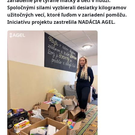
zariadenie pre týrané matky a deti v núdzi.
Spoločnými silami vyzbierali desiatky kilogramov
užitočných vecí, ktoré ľuďom v zariadení pomôžu.
Iniciatívu projektu zastrešila NADÁCIA AGEL.