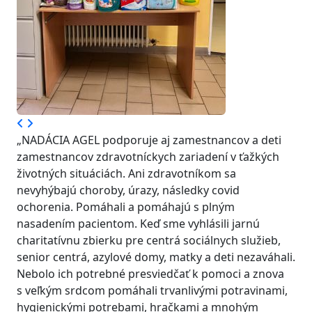
„NADÁCIA AGEL podporuje aj zamestnancov a deti
zamestnancov zdravotníckych zariadení v ťažkých
životných situáciách. Ani zdravotníkom sa
nevyhýbajú choroby, úrazy, následky covid
ochorenia. Pomáhali a pomáhajú s plným
nasadením pacientom. Keď sme vyhlásili jarnú
charitatívnu zbierku pre centrá sociálnych služieb,
senior centrá, azylové domy, matky a deti nezaváhali.
Nebolo ich potrebné presviedčať k pomoci a znova
s veľkým srdcom pomáhali trvanlivými potravinami,
hygienickými potrebami, hračkami a mnohým