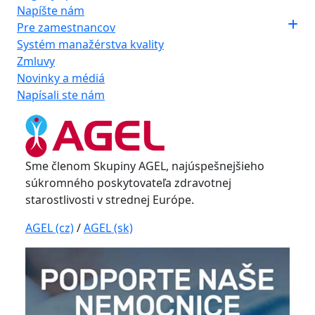
Napíšte nám
Pre zamestnancov
Systém manažérstva kvality
Zmluvy
Novinky a médiá
Napísali ste nám
Sme členom Skupiny AGEL, najúspešnejšieho
súkromného poskytovateľa zdravotnej
starostlivosti v strednej Európe.
AGEL (cz)
/
AGEL (sk)