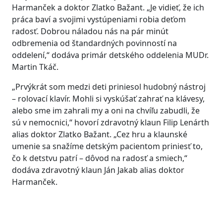
Harmanček a doktor Zlatko Bažant. „Je vidieť, že ich
práca baví a svojimi vystúpeniami robia deťom
radosť. Dobrou náladou nás na pár minút
odbremenia od štandardných povinností na
oddelení,“ dodáva primár detského oddelenia MUDr.
Martin Tkáč.
„Prvýkrát som medzi deti priniesol hudobný nástroj
– rolovací klavír. Mohli si vyskúšať zahrať na klávesy,
alebo sme im zahrali my a oni na chvíľu zabudli, že
sú v nemocnici,“ hovorí zdravotný klaun Filip Lenárth
alias doktor Zlatko Bažant. „Cez hru a klaunské
umenie sa snažíme detským pacientom priniesť to,
čo k detstvu patrí – dôvod na radosť a smiech,“
dodáva zdravotný klaun Ján Jakab alias doktor
Harmanček.