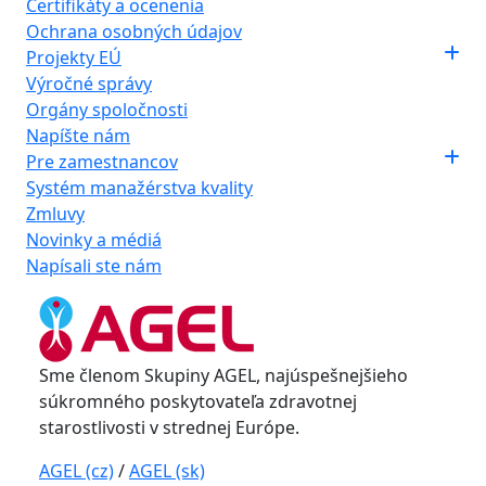
Certifikáty a ocenenia
Ochrana osobných údajov
Projekty EÚ
Výročné správy
Orgány spoločnosti
Napíšte nám
Pre zamestnancov
Systém manažérstva kvality
Zmluvy
Novinky a médiá
Napísali ste nám
Sme členom Skupiny AGEL, najúspešnejšieho
súkromného poskytovateľa zdravotnej
starostlivosti v strednej Európe.
AGEL (cz)
/
AGEL (sk)