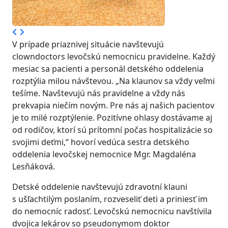
V prípade priaznivej situácie navštevujú
clowndoctors levočskú nemocnicu pravidelne. Každý
mesiac sa pacienti a personál detského oddelenia
rozptýlia milou návštevou. „Na klaunov sa vždy veľmi
tešíme. Navštevujú nás pravidelne a vždy nás
prekvapia niečím novým. Pre nás aj našich pacientov
je to milé rozptýlenie. Pozitívne ohlasy dostávame aj
od rodičov, ktorí sú prítomní počas hospitalizácie so
svojimi deťmi,“ hovorí vedúca sestra detského
oddelenia levočskej nemocnice Mgr. Magdaléna
Lesňáková.
Detské oddelenie navštevujú zdravotní klauni
s ušľachtilým poslaním, rozveseliť deti a priniesť im
do nemocníc radosť. Levočskú nemocnicu navštívila
dvojica lekárov so pseudonymom doktor