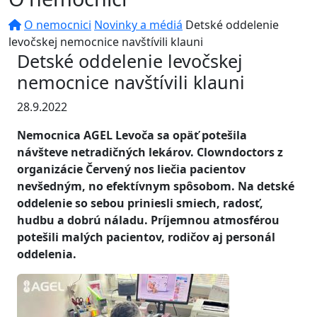
O nemocnici
Novinky a médiá
Detské oddelenie
levočskej nemocnice navštívili klauni
Detské oddelenie levočskej
nemocnice navštívili klauni
28.9.2022
Nemocnica AGEL Levoča sa opäť potešila
návšteve netradičných lekárov. Clowndoctors z
organizácie Červený nos liečia pacientov
nevšedným, no efektívnym spôsobom. Na detské
oddelenie so sebou priniesli smiech, radosť,
hudbu a dobrú náladu. Príjemnou atmosférou
potešili malých pacientov, rodičov aj personál
oddelenia.