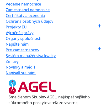
Vedenie nemocnice
Zamestnanci nemocnice
Certifikáty a ocenenia
Ochrana osobných údajov
Projekty EÚ
Výročné správy
Orgány spoločnosti
Napíšte nám
Pre zamestnancov
Systém manažérstva kvality
Zmluvy
Novinky a médiá
Napísali ste nám
Sme členom Skupiny AGEL, najúspešnejšieho
súkromného poskytovateľa zdravotnej