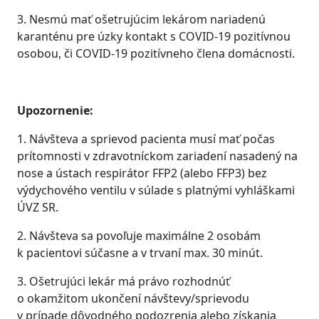
3. Nesmú mať ošetrujúcim lekárom nariadenú
karanténu pre úzky kontakt s COVID-19 pozitívnou
osobou, či COVID-19 pozitívneho člena domácnosti.
Upozornenie:
1. Návšteva a sprievod pacienta musí mať počas
prítomnosti v zdravotníckom zariadení nasadený na
nose a ústach respirátor FFP2 (alebo FFP3) bez
výdychového ventilu v súlade s platnými vyhláškami
ÚVZ SR.
2. Návšteva sa povoľuje maximálne 2 osobám
k pacientovi súčasne a v trvaní max. 30 minút.
3. Ošetrujúci lekár má právo rozhodnúť
o okamžitom ukončení návštevy/sprievodu
v prípade dôvodného podozrenia alebo získania