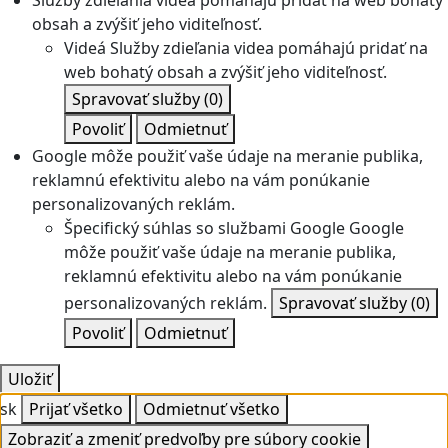
Služby zdieľania videa pomáhajú pridať na web bohatý
obsah a zvýšiť jeho viditeľnosť.
Videá
Služby zdieľania videa pomáhajú pridať na
web bohatý obsah a zvýšiť jeho viditeľnosť.
Spravovať služby
(0)
Povoliť
Odmietnuť
Google môže použiť vaše údaje na meranie publika,
reklamnú efektivitu alebo na vám ponúkanie
personalizovaných reklám.
Špecifický súhlas so službami Google
Google
môže použiť vaše údaje na meranie publika,
reklamnú efektivitu alebo na vám ponúkanie
personalizovaných reklám.
Spravovať služby
(0)
Povoliť
Odmietnuť
Uložiť
sk
Prijať všetko
Odmietnuť všetko
Zobraziť a zmeniť predvoľby pre súbory cookie