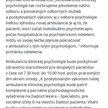
psychológie tak rozširujeme pôsobenie nášho
odboru a ponúkaných odborných služieb
a poskytovaných výkonov aj v odbore psychológie.
Veľkou výhodou novej ambulancie je aj to, že
pacienti, ktorí začali individuálnu psychoterapiu
počas hospitalizácie na psychiatrickom oddelení,
môžu vo svojej liečbe plynule pokračovať
v ambulancii s tým istým psychológom, “ informuje
primárka oddelenia.
Ambulancia klinickej psychológie bude poskytovať
zdravotnú starostlivosť pre dospelých pacientov
v čase od 7.30 hod. do 15.00 hod. počas pracovných
dní okrem stredy. „K poskytovaným výkonom našej
ambulancie klinickej psychológie bude patriť
komplexné a parciálne psychodiagnostické
vyšetrenie na žiadosť lekára – špecialistu, pre
sociálne účely či na vlastnú žiadosť pacienta. Vítaní
budú u nás pacienti so záujmom o individuálnu,