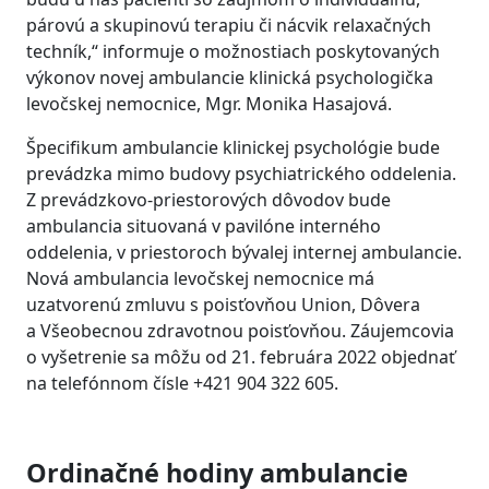
párovú a skupinovú terapiu či nácvik relaxačných
techník,“ informuje o možnostiach poskytovaných
výkonov novej ambulancie klinická psychologička
levočskej nemocnice, Mgr. Monika Hasajová.
Špecifikum ambulancie klinickej psychológie bude
prevádzka mimo budovy psychiatrického oddelenia.
Z prevádzkovo-priestorových dôvodov bude
ambulancia situovaná v pavilóne interného
oddelenia, v priestoroch bývalej internej ambulancie.
Nová ambulancia levočskej nemocnice má
uzatvorenú zmluvu s poisťovňou Union, Dôvera
a Všeobecnou zdravotnou poisťovňou. Záujemcovia
o vyšetrenie sa môžu od 21. februára 2022 objednať
na telefónnom čísle +421 904 322 605.
Ordinačné hodiny ambulancie