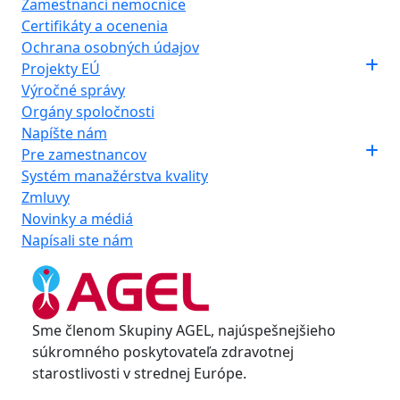
Zamestnanci nemocnice
Certifikáty a ocenenia
Ochrana osobných údajov
Projekty EÚ
Výročné správy
Orgány spoločnosti
Napíšte nám
Pre zamestnancov
Systém manažérstva kvality
Zmluvy
Novinky a médiá
Napísali ste nám
Sme členom Skupiny AGEL, najúspešnejšieho
súkromného poskytovateľa zdravotnej
starostlivosti v strednej Európe.