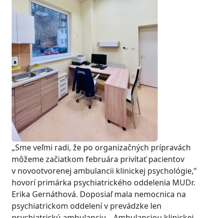
„Sme veľmi radi, že po organizačných prípravách
môžeme začiatkom februára privítať pacientov
v novootvorenej ambulancii klinickej psychológie,“
hovorí primárka psychiatrického oddelenia MUDr.
Erika Gernáthová. Doposiaľ mala nemocnica na
psychiatrickom oddelení v prevádzke len
psychiatrickú ambulanciu. „Ambulanciou klinickej