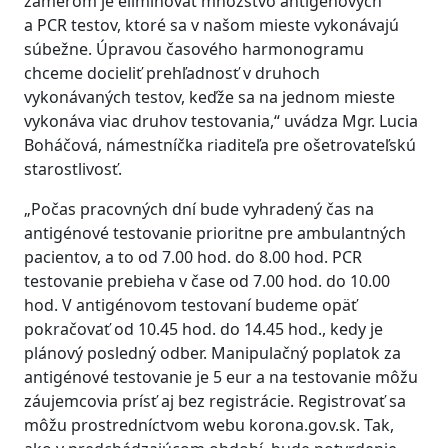
zámerom je eliminovať množstvo antigénových
a PCR testov, ktoré sa v našom mieste vykonávajú
súbežne. Úpravou časového harmonogramu
chceme docieliť prehľadnosť v druhoch
vykonávaných testov, keďže sa na jednom mieste
vykonáva viac druhov testovania,“ uvádza Mgr. Lucia
Boháčová, námestníčka riaditeľa pre ošetrovateľskú
starostlivosť.
„Počas pracovných dní bude vyhradený čas na
antigénové testovanie prioritne pre ambulantných
pacientov, a to od 7.00 hod. do 8.00 hod. PCR
testovanie prebieha v čase od 7.00 hod. do 10.00
hod. V antigénovom testovaní budeme opäť
pokračovať od 10.45 hod. do 14.45 hod., kedy je
plánový posledný odber. Manipulačný poplatok za
antigénové testovanie je 5 eur a na testovanie môžu
záujemcovia prísť aj bez registrácie. Registrovať sa
môžu prostredníctvom webu korona.gov.sk. Tak,