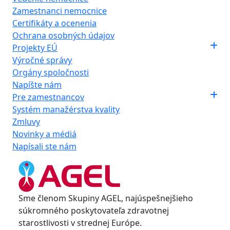
Zamestnanci nemocnice
Certifikáty a ocenenia
Ochrana osobných údajov
Projekty EÚ
Výročné správy
Orgány spoločnosti
Napíšte nám
Pre zamestnancov
Systém manažérstva kvality
Zmluvy
Novinky a médiá
Napísali ste nám
Sme členom Skupiny AGEL, najúspešnejšieho
súkromného poskytovateľa zdravotnej
starostlivosti v strednej Európe.