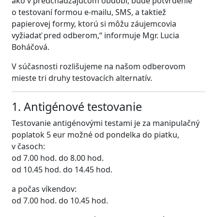
ako v predchádzajúcom období, bude potvrdenie
o testovaní formou e-mailu, SMS, a taktiež
papierovej formy, ktorú si môžu záujemcovia
vyžiadať pred odberom,“ informuje Mgr. Lucia
Boháčová.
V súčasnosti rozlišujeme na našom odberovom
mieste tri druhy testovacích alternatív.
1. Antigénové testovanie
Testovanie antigénovými testami je za manipulačný
poplatok 5 eur možné od pondelka do piatku,
v časoch:
od 7.00 hod. do 8.00 hod.
od 10.45 hod. do 14.45 hod.
a počas víkendov:
od 7.00 hod. do 10.45 hod.