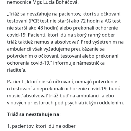
nemocnice Mgr. Lucia Boháčová.
„Triáž sa nevzťahuje na pacientov, ktorí sú očkovaní,
testovaní (PCR test nie starší ako 72 hodín a AG test
nie starší ako 48 hodín) alebo prekonali ochorenie
covid-19. Pacienti, ktorí idú na skorý ranný odber
triáž taktiež nemusia absolvovať. Pred vyšetrením na
ambulancii však vyžadujeme preukázanie sa
potvrdením o očkovaní, testovaní alebo prekonaní
ochorenia covid-19,“ informuje námestníčka
riaditeľa.
Pacienti, ktorí nie sú očkovaní, nemajú potvrdenie
o testovaní a neprekonali ochorenie covid-19, budú
musieť absolvovať triáž buď na ambulancii alebo
v nových priestoroch pod psychiatrickým oddelením.
Triáž
sa nevzťahuje na
:
1. pacientov, ktorí idú na odber