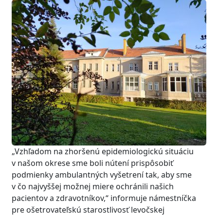
„Vzhľadom na zhoršenú epidemiologickú situáciu
v našom okrese sme boli nútení prispôsobiť
podmienky ambulantných vyšetrení tak, aby sme
v čo najvyššej možnej miere ochránili našich
pacientov a zdravotníkov,“ informuje námestníčka
pre ošetrovateľskú starostlivosť levočskej