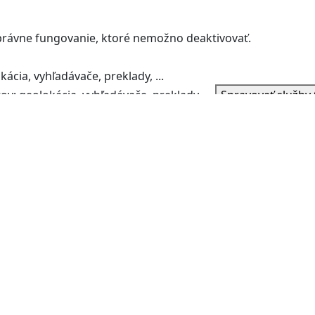
správne fungovanie, ktoré nemožno deaktivovať.
ácia, vyhľadávače, preklady, ...
v: geolokácia, vyhľadávače, preklady, ...
Spravovať služby
a bojujú proti spamu.
ie komentárov a bojujú proti spamu.
Spravovať služby
(0)
nej štatistickej účasti na zlepšenie stránky.
na generovanie užitočnej štatistickej účasti na zlepšenie st
.
Spravovať služby
(0)
m stránok a pomôcť vám ich vylepšiť.