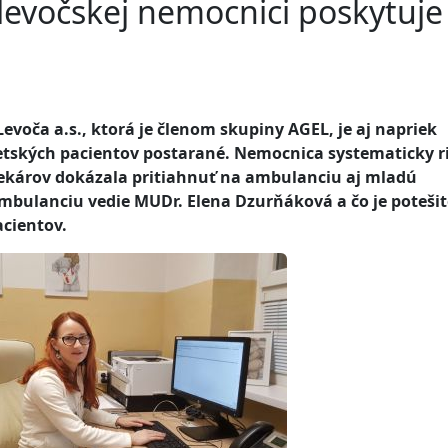
levočskej nemocnici poskytuje
evoča a.s., ktorá je členom skupiny AGEL, je aj napriek
ských pacientov postarané. Nemocnica systematicky ri
ekárov dokázala pritiahnuť na ambulanciu aj mladú
bulanciu vedie MUDr. Elena Dzurňáková a čo je potešit
cientov.