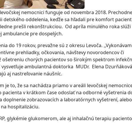
 levočskej nemocnici funguje od novembra 2018. Prechodne
ii detského oddelenia, keďže sa hľadali pre komfort pacien
ásledne prešli rekonštrukciou. Od apríla minulého roka slúži
j ambulancie pre dospelých.
enia do 19 rokov, prevažne sú z okresu Levoča. ,,Vykonáva
entívne prehliadky, očkovania, návštevy novorodencov či
ž ošetreniu chorých pacientov so širokým spektrom infekč
,“ vysvetľuje ambulantná doktorka MUDr. Elena Dzurňáková
jú aj nastreľovanie náušníc.
je to, že sa nachádza priamo v areáli levočskej nemocnice
o pacienta v krátkom čase odoslať na odborné vyšetrenia d
 doplnenie zobrazovacích a laboratórnych vyšetrení, alebo,
na hospitalizáciu.
CRP, glykémie glukomerom, ale aj inhalačnú terapiu paciento