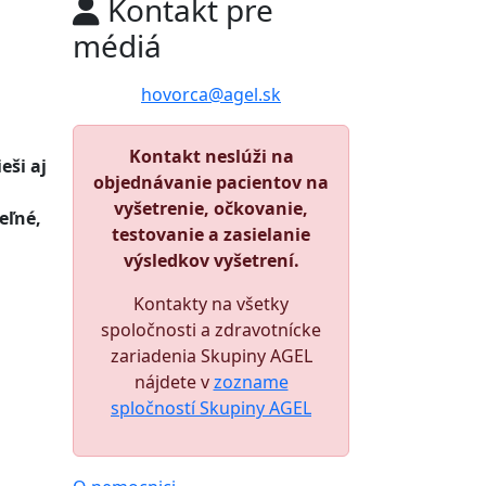
Kontakt pre
médiá
hovorca@agel.sk
Kontakt neslúži na
eši aj
objednávanie pacientov na
vyšetrenie, očkovanie,
eľné,
testovanie a zasielanie
výsledkov vyšetrení.
Kontakty na všetky
spoločnosti a zdravotnícke
zariadenia Skupiny AGEL
nájdete v
zozname
spločností Skupiny AGEL