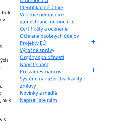
O nemocnici
Identifikačné údaje
 boli
Vedenie nemocnice
tov
Zamestnanci nemocnice
Certifikáty a ocenenia
Ochrana osobných údajov
Projekty EÚ
me
Výročné správy
Orgány spoločnosti
ných
Napíšte nám
.
Pre zamestnancov
Systém manažérstva kvality
Zmluvy
.
Novinky a médiá
o
Napísali ste nám
 ak si
v s