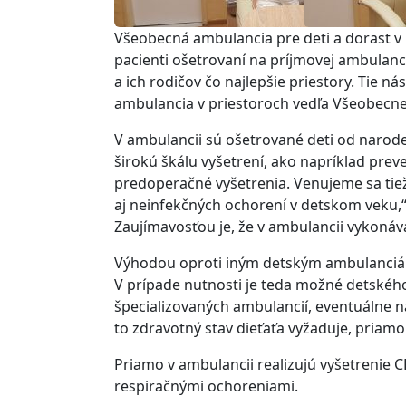
Všeobecná ambulancia pre deti a dorast v
pacienti ošetrovaní na príjmovej ambulanc
a ich rodičov čo najlepšie priestory. Tie n
ambulancia v priestoroch vedľa Všeobecne
V ambulancii sú ošetrované deti od narod
širokú škálu vyšetrení, ako napríklad prev
predoperačné vyšetrenia. Venujeme sa tie
aj neinfekčných ochorení v detskom veku
Zaujímavosťou je, že v ambulancii vykonáva
Výhodou oproti iným detským ambulanciám 
V prípade nutnosti je teda možné detskéh
špecializovaných ambulancií, eventuálne na
to zdravotný stav dieťaťa vyžaduje, priamo 
Priamo v ambulancii realizujú vyšetrenie 
respiračnými ochoreniami.