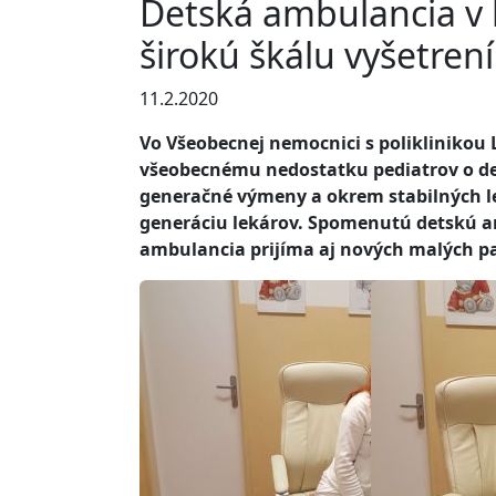
Detská ambulancia v 
širokú škálu vyšetrení
11.2.2020
Vo Všeobecnej nemocnici s poliklinikou L
všeobecnému nedostatku pediatrov o det
generačné výmeny a okrem stabilných l
generáciu lekárov. Spomenutú detskú am
ambulancia prijíma aj nových malých pa