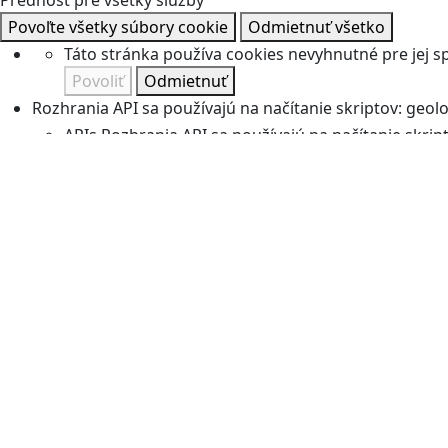
Prednosť pre všetky služby
Povoľte všetky súbory cookie
Odmietnuť všetko
Táto stránka používa cookies nevyhnutné pre jej 
Povoliť
Odmietnuť
Rozhrania API sa používajú na načítanie skriptov: geolok
APIs
Rozhrania API sa používajú na načítanie skripto
Povoliť
Odmietnuť
Manažéri komentárov uľahčujú zadávanie komentárov 
Komentáre
Manažéri komentárov uľahčujú zadávan
Povoliť
Odmietnuť
Služby merania publika používané na generovanie užitoč
Meranie publika
Služby merania publika používané 
Povoliť
Odmietnuť
Služby na zobrazovanie webového obsahu.
Ostatné
Služby na zobrazovanie webového obsahu
Povoliť
Odmietnuť
Podporné služby vám umožňujú skontaktovať sa s tímo