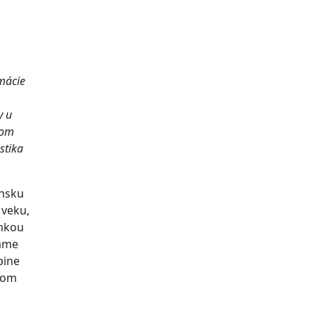
rmácie
y u
kom
stika
ensku
 veku,
imkou
náme
pine
atom