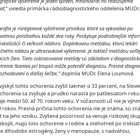
fické vyšetrenie je jeden týždeň, mnohokrát ho realizujeme
ať
,“ uviedla primárka rádiodiagnostického oddelenia MUDr.
rafia je röntgenové vyšetrenie prsníkov, ktoré sa vykonáva po
avotnou poisťovňou každé dva roky. Poskytuje podrobnejšie info
 lokalizácii či veľkosti nádoru. Doplnkovou metódou, ktorú lekári
ačného nálezu je ultrazvukové vyšetrenie. Je taktiež metódou voľb
iacich žien. Tieto zobrazovanie metódy sú základom v diagnostic
šetrenie tkaniva pri biopsii môže potvrdiť diagnózu. Presná diagno
ozhodovaní o ďalšej liečbe,“
doplnila MUDr. Elena Loumová
výskyt tohto ochorenia zvýšil takmer o 33 percent, na Slov
 ochorenia sa zvyšuje a prudko narastá po päťdesiatom roku
uje medzi 50. až 70. rokom veku. V súčasnosti už nie je výn
0 rokov. Presná príčina tohto ochorenia nie je známa, sú z
ať na jeho vzniku. Zvýšená pozornosť sa venuje rizikovej sku
nekojili, majú toto ochorenie v rodine a otehotneli po tridsi
júce dlhodobo estrogény, ženy v menopauze, s nadváhou,