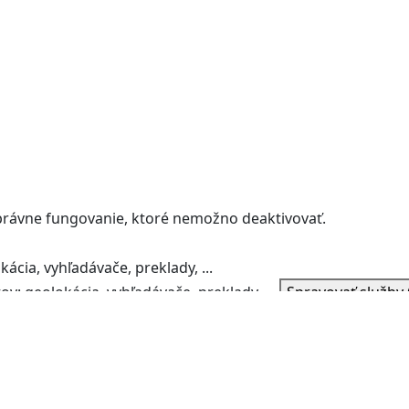
správne fungovanie, ktoré nemožno deaktivovať.
ácia, vyhľadávače, preklady, ...
v: geolokácia, vyhľadávače, preklady, ...
Spravovať služby
a bojujú proti spamu.
ie komentárov a bojujú proti spamu.
Spravovať služby
(0)