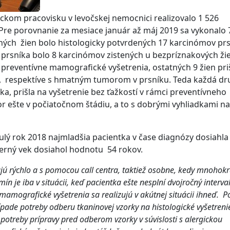
ckom pracovisku v levočskej nemocnici realizovalo 1 526
 Pre porovnanie za mesiace január až máj 2019 sa vykonalo 
ených žien bolo histologicky potvrdených 17 karcinómov prs
 prsníka bolo 8 karcinómov zistených u bezpríznakových ži
 preventívne mamografické vyšetrenia, ostatných 9 žien pri
v, respektíve s hmatným tumorom v prsníku. Teda každá dr
a, prišla na vyšetrenie bez ťažkostí v rámci preventívneho
or ešte v počiatočnom štádiu, a to s dobrými vyhliadkami na
lý rok 2018 najmladšia pacientka v čase diagnózy dosiahla
merný vek dosiahol hodnotu 54 rokov.
jú rýchlo a s pomocou call centra, taktiež osobne, kedy mnohokr
ín je iba v situácii, keď pacientka ešte nesplní dvojročný interva
mografické vyšetrenia sa realizujú v akútnej situácii ihneď. P
rípade potreby odberu tkaninovej vzorky na histologické vyšetreni
otreby prípravy pred odberom vzorky v súvislosti s alergickou