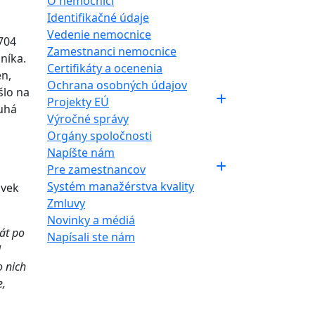
O nemocnici
Identifikačné údaje
Vedenie nemocnice
704
Zamestnanci nemocnice
níka.
Certifikáty a ocenenia
en,
Ochrana osobných údajov
šlo na
Projekty EÚ
uhá
Výročné správy
Orgány spoločnosti
Napíšte nám
Pre zamestnancov
Systém manažérstva kvality
 vek
Zmluvy
Novinky a médiá
át po
Napísali ste nám
l
o nich
e,