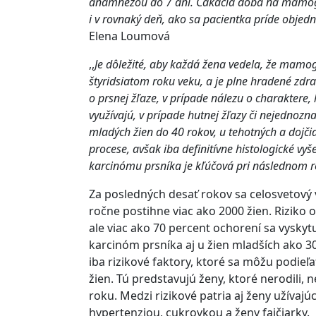
anamnézou do 7 dní. Čakacia doba na mamogra
i v rovnaký deň, ako sa pacientka príde objedn
Elena Loumová
,,
Je dôležité, aby každá žena vedela, že mamog
štyridsiatom roku veku, a je plne hradené zdr
o prsnej žľaze, v prípade nálezu o charaktere,
využívajú, v prípade hutnej žľazy či nejednozn
mladých žien do 40 rokov, u tehotných a dojč
procese, avšak iba definitívne histologické vy
karcinómu prsníka je kľúčová pri následnom r
Za posledných desať rokov sa celosvetový 
ročne postihne viac ako 2000 žien. Riziko
ale viac ako 70 percent ochorení sa vyskyt
karcinóm prsníka aj u žien mladších ako 3
iba rizikové faktory, ktoré sa môžu podieľ
žien. Tú predstavujú ženy, ktoré nerodili, 
roku. Medzi rizikové patria aj ženy užíva
hypertenziou, cukrovkou a ženy fajčiarky.