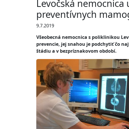
Levočská nemocnica u
preventívnych mamogr
9.7.2019
Všeobecná nemocnica s poliklinikou Levo
prevencie, jej snahou je podchytiť čo n
štádiu a v bezpríznakovom období.