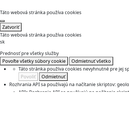
Táto webová stránka používa cookies
Zatvoriť
Táto webová stránka používa cookies
sk
Prednosť pre všetky služby
Povoľte všetky súbory cookie
Odmietnuť všetko
Táto stránka používa cookies nevyhnutné pre jej 
Povoliť
Odmietnuť
Rozhrania API sa používajú na načítanie skriptov: geolok
APIs
Rozhrania API sa používajú na načítanie skripto
Povoliť
Odmietnuť
Manažéri komentárov uľahčujú zadávanie komentárov 
Komentáre
Manažéri komentárov uľahčujú zadávan
Povoliť
Odmietnuť