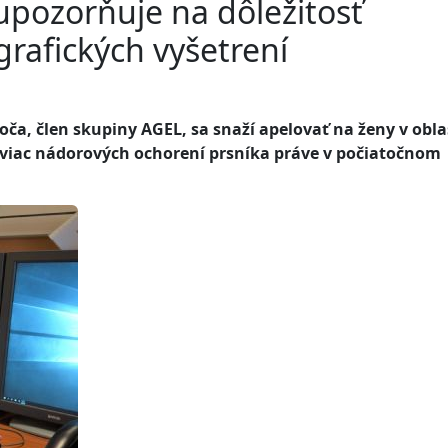
pozorňuje na dôležitosť
afických vyšetrení
ča, člen skupiny AGEL, sa snaží apelovať na ženy v obla
ajviac nádorových ochorení prsníka práve v počiatočnom