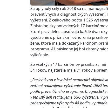
Za uplynulý celý rok 2018 sa na mamografi
preventívnych a diagnostických vyšetrení.
vyšetrení. Z celkového počtu 1 526 vyšetr
Z histologicky potvrdených 17 karcinómov
ktoré pravidelne absolvujú každé dva roky
vyšetrenie s príznakmi ochorenia prsníko
žena, ktorá mala dokázaný karcinóm prsník
programu. Až následne jej bol zistený nád
vyliečenie.
Zo všetkých 17 karcinómov prsníka za minu
34 rokov, najstaršia mala 71 rokov a prie
,,
Pacientky sa v levočskej nemocnici objednáva
zvážení realizujeme vyšetrenie ihneď. Dlhší term
podľa preventívneho programu. Diagnostické ma
v ten istý deň realizujeme USG vyšetrenie. V p
zabezpečujeme výkony do 48 hodín, v prípade p