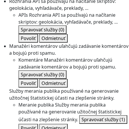
Rozhrania API sa používajú na načítanie skriptov:
geolokácia, vyhľadávače, preklady, ...
APIs
Rozhrania API sa používajú na načítanie
skriptov: geolokácia, vyhľadávače, preklady, ...
Spravovať služby
(0)
Povoliť
Odmietnuť
Manažéri komentárov uľahčujú zadávanie komentárov
a bojujú proti spamu.
Komentáre
Manažéri komentárov uľahčujú
zadávanie komentárov a bojujú proti spamu.
Spravovať služby
(0)
Povoliť
Odmietnuť
Služby merania publika používané na generovanie
užitočnej štatistickej účasti na zlepšenie stránky.
Meranie publika
Služby merania publika
používané na generovanie užitočnej štatistickej
účasti na zlepšenie stránky.
Spravovať služby
(1)
Povoliť
Odmietnuť