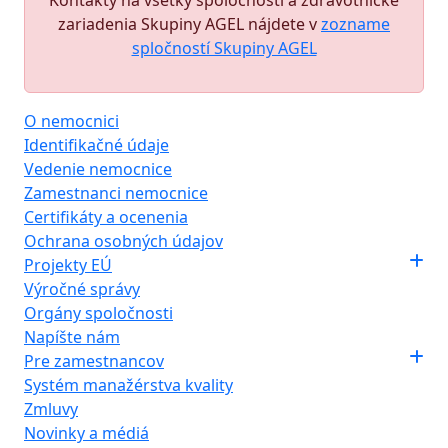
Kontakty na všetky spoločnosti a zdravotnícke
zariadenia Skupiny AGEL nájdete v
zozname
spločností Skupiny AGEL
O nemocnici
Identifikačné údaje
Vedenie nemocnice
Zamestnanci nemocnice
Certifikáty a ocenenia
Ochrana osobných údajov
Projekty EÚ
Výročné správy
Orgány spoločnosti
Napíšte nám
Pre zamestnancov
Systém manažérstva kvality
Zmluvy
Novinky a médiá