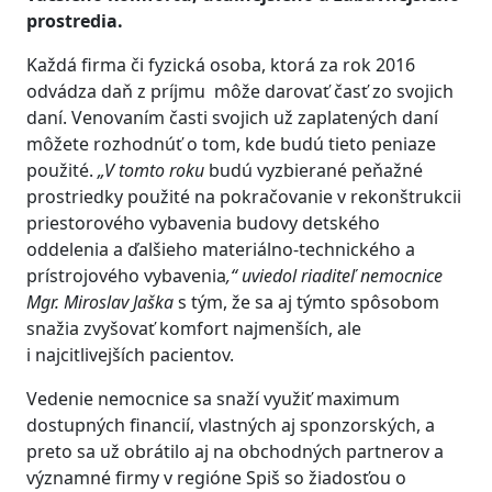
prostredia.
Každá firma či fyzická osoba, ktorá za rok 2016
odvádza daň z príjmu môže darovať časť zo svojich
daní. Venovaním časti svojich už zaplatených daní
môžete rozhodnúť o tom, kde budú tieto peniaze
použité.
„V tomto roku
budú vyzbierané peňažné
prostriedky použité na pokračovanie v rekonštrukcii
priestorového vybavenia budovy detského
oddelenia a ďalšieho materiálno-technického a
prístrojového vybavenia
,“ uviedol riaditeľ nemocnice
Mgr. Miroslav Jaška
s tým, že sa aj týmto spôsobom
snažia zvyšovať komfort najmenších, ale
i najcitlivejších pacientov.
Vedenie nemocnice sa snaží využiť maximum
dostupných financií, vlastných aj sponzorských, a
preto sa už obrátilo aj na obchodných partnerov a
významné firmy v regióne Spiš so žiadosťou o