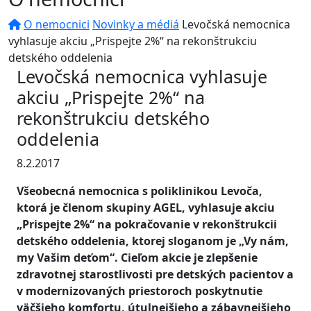
O nemocnici
Novinky a médiá
Levočská nemocnica
vyhlasuje akciu „Prispejte 2%“ na rekonštrukciu
detského oddelenia
Levočská nemocnica vyhlasuje
akciu „Prispejte 2%“ na
rekonštrukciu detského
oddelenia
8.2.2017
Všeobecná nemocnica s poliklinikou Levoča,
ktorá je členom skupiny AGEL, vyhlasuje akciu
„Prispejte 2%“ na pokračovanie v rekonštrukcii
detského oddelenia, ktorej sloganom je „Vy nám,
my Vašim deťom“. Cieľom akcie je zlepšenie
zdravotnej starostlivosti pre detských pacientov a
v modernizovaných priestoroch poskytnutie
väčšieho komfortu, útulnejšieho a zábavnejšieho