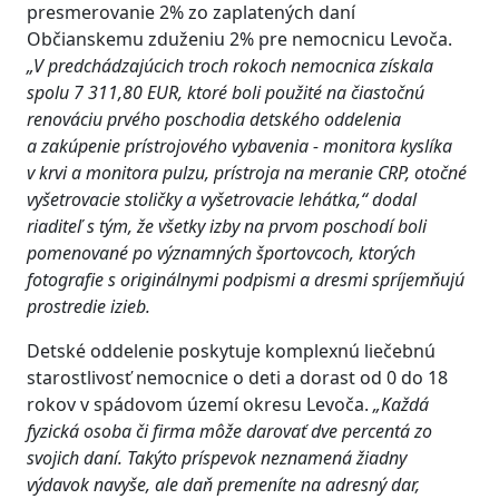
presmerovanie 2% zo zaplatených daní
Občianskemu zduženiu 2% pre nemocnicu Levoča.
„
V predchádzajúcich troch rokoch nemocnica získala
spolu 7 311,80 EUR, ktoré boli použité na čiastočnú
renováciu prvého poschodia detského oddelenia
a zakúpenie prístrojového vybavenia - monitora kyslíka
v krvi a monitora pulzu, prístroja na meranie CRP, otočné
vyšetrovacie stoličky a vyšetrovacie lehátka,“ dodal
riaditeľ s tým, že všetky izby na prvom poschodí boli
pomenované po významných športovcoch, ktorých
fotografie s originálnymi podpismi a dresmi spríjemňujú
prostredie izieb.
Detské oddelenie poskytuje komplexnú liečebnú
starostlivosť nemocnice o deti a dorast od 0 do 18
rokov v spádovom území okresu Levoča.
„Každá
fyzická osoba či firma môže darovať dve percentá zo
svojich daní. Takýto príspevok neznamená žiadny
výdavok navyše, ale daň premeníte na adresný dar,