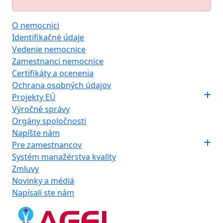
O nemocnici
Identifikačné údaje
Vedenie nemocnice
Zamestnanci nemocnice
Certifikáty a ocenenia
Ochrana osobných údajov
Projekty EÚ
Výročné správy
Orgány spoločnosti
Napíšte nám
Pre zamestnancov
Systém manažérstva kvality
Zmluvy
Novinky a médiá
Napísali ste nám