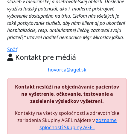
služieb v medicínskej a ošetrovateľskej oblasti. Dôsledne
využíva ľudský potenciál, ako i moderné prístrojové
vybavenie dostupného na trhu. Cieľom nás všetkých je
také poskytovanie služieb, aby nám klient aj po ukončení
hospitalizácie, resp. ambulantnej liečby, zachoval svoju
priazeň,“ uzavrel riaditeľ nemocnice Mgr. Miroslav Jaška.
Späť
Kontakt pre médiá
hovorca@agel.sk
Kontakt neslúži na objednávanie pacientov
na vyšetrenie, očkovanie, testovanie a
zasielanie výsledkov vyšetrení.
Kontakty na všetky spoločnosti a zdravotnícke
zariadenia Skupiny AGEL nájdete v
zozname
spločností Skupiny AGEL