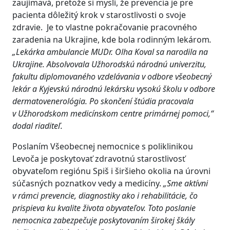
zaujímavá, pretože si myslí, že prevencia je pre
pacienta dôležitý krok v starostlivosti o svoje
zdravie. Je to vlastne pokračovanie pracovného
zaradenia na Ukrajine, kde bola rodinným lekárom
.
„
Lekárka ambulancie MUDr. Olha Koval sa narodila na
Ukrajine.
Absolvovala Užhorodskú národnú univerzitu,
fakultu diplomovaného vzdelávania v odbore všeobecný
lekár a Kyjevskú národnú lekársku vysokú školu v odbore
dermatovenerológia. Po skončení štúdia pracovala
v Užhorodskom medicínskom centre primárnej pomoci,“
dodal riaditeľ.
Poslaním Všeobecnej nemocnice s poliklinikou
Levoča je poskytovať zdravotnú starostlivosť
obyvateľom regiónu Spiš i širšieho okolia na úrovni
súčasných poznatkov vedy a medicíny.
„Sme aktívni
v rámci prevencie, diagnostiky ako i rehabilitácie, čo
prispieva ku kvalite života obyvateľov. Toto poslanie
nemocnica zabezpečuje poskytovaním širokej škály