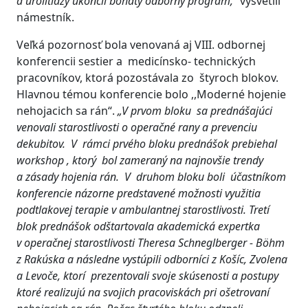
a urolitiázy ukončil bohatý odborný program,“
vysvetlil
námestník.
Veľká pozornosť bola venovaná aj VIII. odbornej
konferencii sestier a medicínsko- technických
pracovníkov, ktorá pozostávala zo štyroch blokov.
Hlavnou témou konferencie bolo ,,Moderné hojenie
nehojacich sa rán“.
„V prvom bloku sa prednášajúci
venovali starostlivosti o operačné rany a prevenciu
dekubitov. V
rámci prvého bloku prednášok prebiehal
w
orkshop , ktorý bol zameraný na najnovšie trendy
a zásady hojenia rán.
V druhom bloku boli účastníkom
konferencie názorne predstavené možnosti využitia
podtlakovej terapie v ambulantnej starostlivosti. Tretí
blok prednášok odštartovala akademická expertka
v operačnej starostlivosti Theresa Schneglberger - B
ö
hm
z Rakúska a následne vystúpili odborníci z Košíc, Zvolena
a Levoče, ktorí prezentovali svoje skúsenosti a postupy
ktoré realizujú na svojich pracoviskách pri ošetrovaní