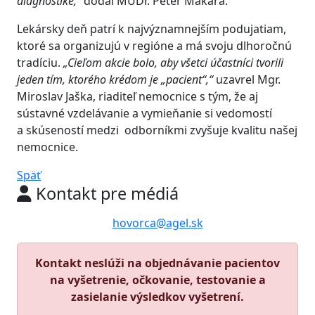
diagnostike,“
dodal MUDr. Peter Makara.
Lekársky deň patrí k najvýznamnejším podujatiam,
ktoré sa organizujú v regióne a má svoju dlhoročnú
tradíciu.
„Cieľom akcie bolo, aby všetci účastníci tvorili
jeden tím, ktorého krédom je „pacient“,“
uzavrel Mgr.
Miroslav Jaška, riaditeľ nemocnice s tým, že aj
sústavné vzdelávanie a vymieňanie si vedomostí
a skúseností medzi odborníkmi zvyšuje kvalitu našej
nemocnice.
Späť
Kontakt pre médiá
hovorca@agel.sk
Kontakt neslúži na objednávanie pacientov
na vyšetrenie, očkovanie, testovanie a
zasielanie výsledkov vyšetrení.