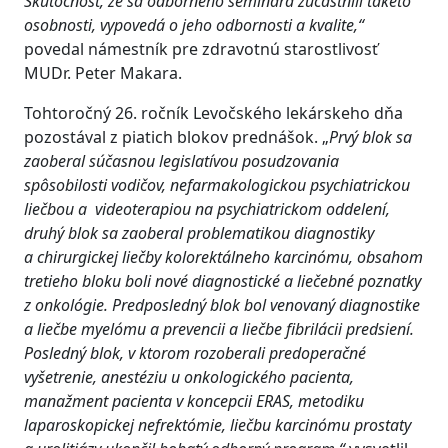
Skutočnosť, že sa odborného seminára zúčastnili takéto
osobnosti, vypovedá o jeho odbornosti a kvalite,“
povedal námestník pre zdravotnú starostlivosť
MUDr. Peter Makara.
Tohtoročný 26. ročník Levočského lekárskeho dňa
pozostával z piatich blokov prednášok. „
Prvý blok sa
zaoberal súčasnou legislatívou posudzovania
spôsobilosti vodičov, nefarmakologickou psychiatrickou
liečbou a videoterapiou na psychiatrickom oddelení,
druhý blok sa zaoberal problematikou diagnostiky
a chirurgickej liečby kolorektálneho karcinómu, obsahom
tretieho bloku boli nové diagnostické a liečebné poznatky
z onkológie. Predposledný blok bol venovaný diagnostike
a liečbe myelómu a prevencii a liečbe fibrilácii predsiení.
Posledný blok, v ktorom rozoberali predoperačné
vyšetrenie, anestéziu u onkologického pacienta,
manažment pacienta v koncepcii ERAS, metodiku
laparoskopickej nefrektómie, liečbu karcinómu prostaty