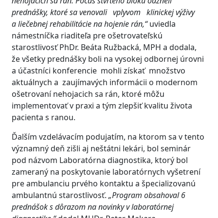
nehojacich sa rán. Počas štvrtého bloku odzneli
prednášky, ktoré sa venovali vplyvom klinickej výživy
a liečebnej rehabilitácie na hojenie rán,“
uviedla
námestníčka riaditeľa pre ošetrovateľskú
starostlivosť PhDr. Beáta Ružbacká, MPH a dodala,
že všetky prednášky boli na vysokej odbornej úrovni
a účastníci konferencie mohli získať množstvo
aktuálnych a zaujímavých informácii o modernom
ošetrovaní nehojacich sa rán, ktoré môžu
implementovať v praxi a tým zlepšiť kvalitu života
pacienta s ranou.
Ďalším vzdelávacím podujatím, na ktorom sa v tento
významný deň zišli aj neštátni lekári, bol seminár
pod názvom Laboratórna diagnostika, ktorý bol
zameraný na poskytovanie laboratórnych vyšetrení
pre ambulanciu prvého kontaktu a špecializovanú
ambulantnú starostlivosť.
„Program obsahoval 6
prednášok s dôrazom na novinky v laboratórnej