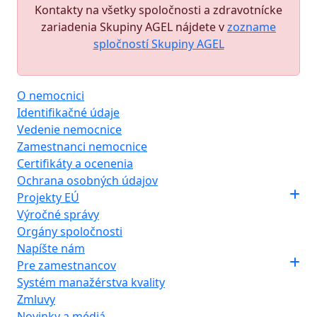
Kontakty na všetky spoločnosti a zdravotnícke
zariadenia Skupiny AGEL nájdete v
zozname
spločností Skupiny AGEL
O nemocnici
Identifikačné údaje
Vedenie nemocnice
Zamestnanci nemocnice
Certifikáty a ocenenia
Ochrana osobných údajov
Projekty EÚ
Výročné správy
Orgány spoločnosti
Napíšte nám
Pre zamestnancov
Systém manažérstva kvality
Zmluvy
Novinky a médiá