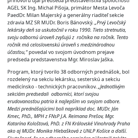
príhovoru ujal predseda predstavenstva spoločnosti
AGEL SK Ing. Michal Pišoja, primátor Mesta Levoča
PaedDr. Milan Majerský a generálny riaditeľ sekcie
zdravia MZ SR MUDr. Boris Bánovský.
„Prvý Levočský
lekársky deň sa uskutočnil v roku 1990. Tieto stretnutia,
svoju odbornú úroveň zvyšujú z ročníka na ročník. Tento
ročník má celoslovenskú úroveň s medzinárodnou
účasťou,“
povedal vo svojom úvodnom prejave
predseda predstavenstva Mgr. Miroslav Jaška.
Program, ktorý tvorilo 38 odborných prednášok, bol
rozdelený na sekciu lekársku, sesterskú a sekciu
medicínsko - technických pracovníkov.
„Jednotlivým
sekciám predsedali odborníci, ktorí svojou
erudovanosťou patria k najlepším vo svojom odbore.
Medzi prednášajúcimi boli napríklad doc. MUDr. Ján
Kmec, PhD., MPH z FNsP J.A. Reimana Prešov, Mgr.
Katarína Kološtová, PhD. z FN Královské Vinohrady Praha
ako aj MUDr. Monika Hlebašková z UNLP Košice a ďalší.