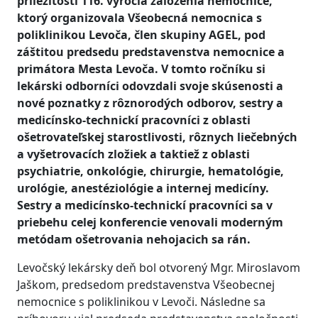
príležitosti 116. výročia založenia nemocnice,
ktorý organizovala Všeobecná nemocnica s
poliklinikou Levoča, člen skupiny AGEL, pod
záštitou predsedu predstavenstva nemocnice a
primátora Mesta Levoča. V tomto ročníku si
lekárski odborníci odovzdali svoje skúsenosti a
nové poznatky z rôznorodých odborov, sestry a
medicínsko-technickí pracovníci z oblasti
ošetrovateľskej starostlivosti, rôznych liečebných
a vyšetrovacích zložiek a taktiež z oblasti
psychiatrie, onkológie, chirurgie, hematológie,
urológie, anestéziológie a internej medicíny.
Sestry a medicínsko-technickí pracovníci sa v
priebehu celej konferencie venovali moderným
metódam ošetrovania nehojacich sa rán.
Levočský lekársky deň bol otvorený Mgr. Miroslavom
Jaškom, predsedom predstavenstva Všeobecnej
nemocnice s poliklinikou v Levoči. Následne sa