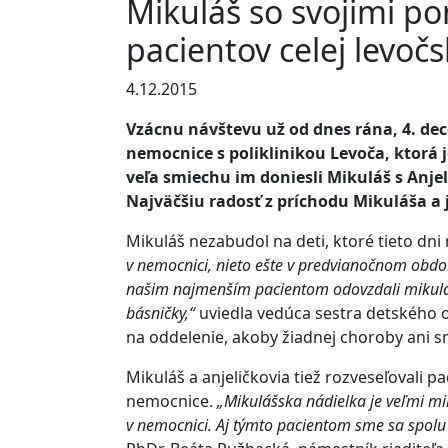
Mikuláš so svojimi p
pacientov celej levoč
4.12.2015
Vzácnu návštevu už od dnes rána, 4. dec
nemocnice s poliklinikou Levoča, ktorá 
veľa smiechu im doniesli Mikuláš s Anjel
Najväčšiu radosť z príchodu Mikuláša a j
Mikuláš nezabudol na deti, ktoré tieto dni 
v nemocnici, nieto ešte v predvianočnom období
našim najmenším pacientom odovzdali mikulášsk
básničky,“
uviedla vedúca sestra detského 
na oddelenie, akoby žiadnej choroby ani s
Mikuláš a anjeličkovia tiež rozveseľovali 
nemocnice.
„Mikulášska nádielka je veľmi mil
v nemocnici. Aj týmto pacientom sme sa spolu 