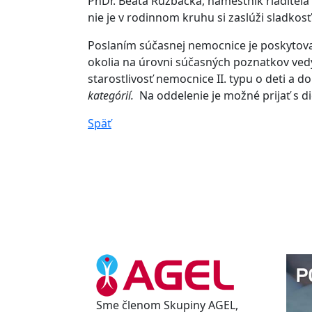
PhDr. Beáta Ružbacká, námestník riaditeľa 
nie je v rodinnom kruhu si zaslúži sladkosť
Poslaním súčasnej nemocnice je poskytovať
okolia na úrovni súčasných poznatkov ved
starostlivosť nemocnice II. typu o deti a d
kategórií.
Na oddelenie je možné prijať s d
Späť
Sme členom Skupiny AGEL,