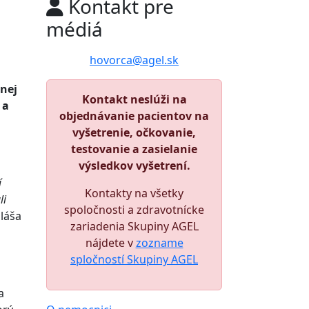
l
Kontakt pre
médiá
hovorca@agel.sk
cnej
Kontakt neslúži na
 a
objednávanie pacientov na
vyšetrenie, očkovanie,
testovanie a zasielanie
výsledkov vyšetrení.
í
Kontakty na všetky
li
spoločnosti a zdravotnícke
láša
zariadenia Skupiny AGEL
nájdete v
zozname
spločností Skupiny AGEL
a