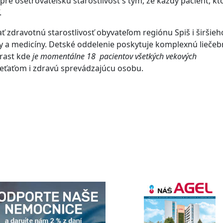
pre ošetrovateľskú starostlivosť s tým, že každý pacient, k
.
 zdravotnú starostlivosť obyvateľom regiónu Spiš i širšieh
y a medicíny. Detské oddelenie poskytuje komplexnú lieče
orast kde
je momentálne 18 pacientov všetkých vekových
ieťaťom i zdravú sprevádzajúcu osobu.